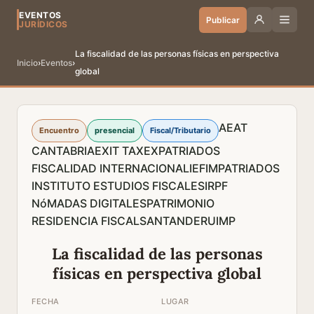
EVENTOS
Publicar
JURÍDICOS
La fiscalidad de las personas físicas en perspectiva
Inicio
›
Eventos
›
global
AEAT
Encuentro
presencial
Fiscal/Tributario
CANTABRIA
EXIT TAX
EXPATRIADOS
FISCALIDAD INTERNACIONAL
IEF
IMPATRIADOS
INSTITUTO ESTUDIOS FISCALES
IRPF
NóMADAS DIGITALES
PATRIMONIO
RESIDENCIA FISCAL
SANTANDER
UIMP
La fiscalidad de las personas
físicas en perspectiva global
FECHA
LUGAR