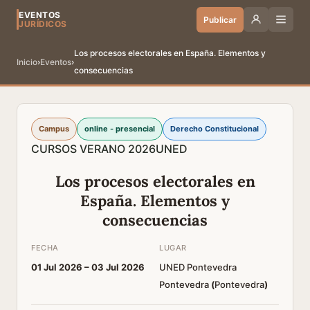
EVENTOS
Publicar
JURÍDICOS
Los procesos electorales en España. Elementos y
Inicio
›
Eventos
›
consecuencias
Campus
online - presencial
Derecho Constitucional
CURSOS VERANO 2026
UNED
Los procesos electorales en
España. Elementos y
consecuencias
FECHA
LUGAR
01 Jul 2026 –
03 Jul 2026
UNED Pontevedra
Pontevedra
(
Pontevedra
)