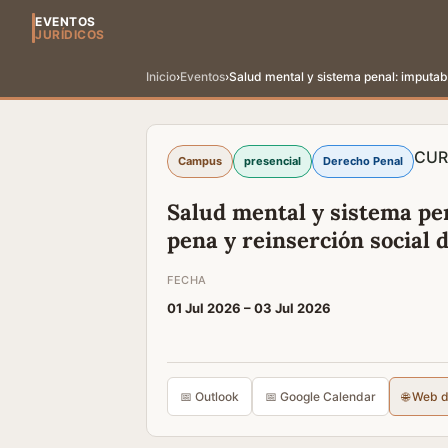
EVENTOS
JURÍDICOS
Inicio
›
Eventos
›
Salud mental y sistema penal: imputabi
CUR
Campus
presencial
Derecho Penal
Salud mental y sistema pen
pena y reinserción social 
FECHA
01 Jul 2026 –
03 Jul 2026
📅 Outlook
📅 Google Calendar
🌐 Web 