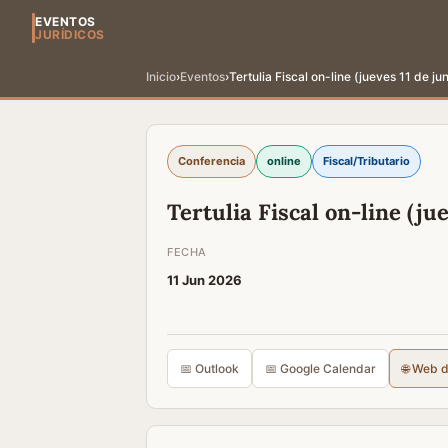
EVENTOS
JURÍDICOS
Inicio
›
Eventos
›
Tertulia Fiscal on-line (jueves 11 de jun
Conferencia
online
Fiscal/Tributario
Tertulia Fiscal on-line (jue
FECHA
11 Jun 2026
📅 Outlook
📅 Google Calendar
🌐 Web 