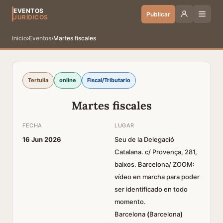
EVENTOS
Publicar
JURÍDICOS
Inicio
›
Eventos
›
Martes fiscales
Tertulia
online
Fiscal/Tributario
Martes fiscales
FECHA
LUGAR
16 Jun 2026
Seu de la Delegació
Catalana. c/ Provença, 281,
baixos. Barcelona/ ZOOM:
vídeo en marcha para poder
ser identificado en todo
momento.
Barcelona
(
Barcelona
)