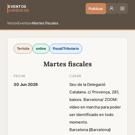
EVENTOS
Publicar
JURÍDICOS
Inicio
›
Eventos
›
Martes fiscales
Tertulia
online
Fiscal/Tributario
Martes fiscales
FECHA
LUGAR
30 Jun 2026
Seu de la Delegació
Catalana. c/ Provença, 281,
baixos. Barcelona/ ZOOM:
vídeo en marcha para poder
ser identificado en todo
momento.
Barcelona
(
Barcelona
)