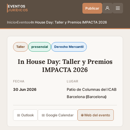
EVENTOS
Publicar
JURÍDICOS
Inicio
›
Eventos
›
In House Day: Taller y Premios IMPACTA 2026
Taller
presencial
Derecho Mercantil
In House Day: Taller y Premios
IMPACTA 2026
FECHA
LUGAR
30 Jun 2026
Patio de Columnas del ICAB
Barcelona
(
Barcelona
)
📅 Outlook
📅 Google Calendar
🌐 Web del evento