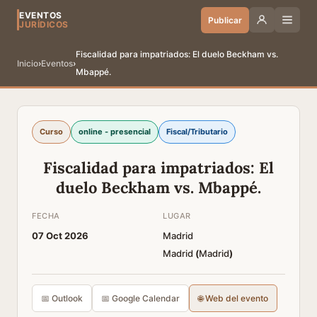
EVENTOS
Publicar
JURÍDICOS
Fiscalidad para impatriados: El duelo Beckham vs.
Inicio
›
Eventos
›
Mbappé.
Curso
online - presencial
Fiscal/Tributario
Fiscalidad para impatriados: El
duelo Beckham vs. Mbappé.
FECHA
LUGAR
07 Oct 2026
Madrid
Madrid
(
Madrid
)
📅 Outlook
📅 Google Calendar
🌐 Web del evento