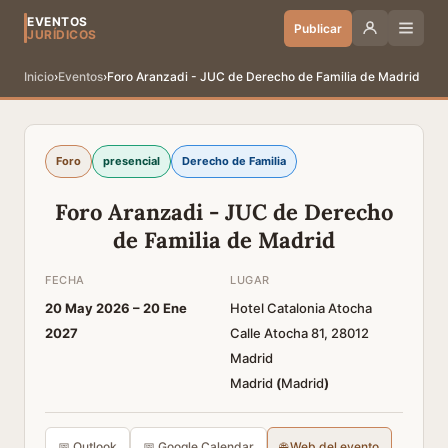
EVENTOS
Publicar
JURÍDICOS
Inicio
›
Eventos
›
Foro Aranzadi - JUC de Derecho de Familia de Madrid
Foro
presencial
Derecho de Familia
Foro Aranzadi - JUC de Derecho
de Familia de Madrid
FECHA
LUGAR
20 May 2026 –
20 Ene
Hotel Catalonia Atocha
2027
Calle Atocha 81, 28012
Madrid
Madrid
(
Madrid
)
📅 Outlook
📅 Google Calendar
🌐 Web del evento