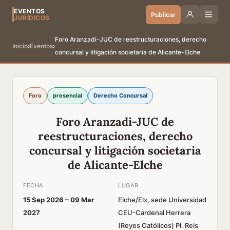
EVENTOS
Publicar
JURÍDICOS
Foro Aranzadi-JUC de reestructuraciones, derecho
Inicio
›
Eventos
›
concursal y litigación societaria de Alicante-Elche
Foro
presencial
Derecho Concursal
Foro Aranzadi-JUC de
reestructuraciones, derecho
concursal y litigación societaria
de Alicante-Elche
FECHA
LUGAR
15 Sep 2026 –
09 Mar
Elche/Elx, sede Universidad
2027
CEU-Cardenal Herrera
(Reyes Católicos) Pl. Reis