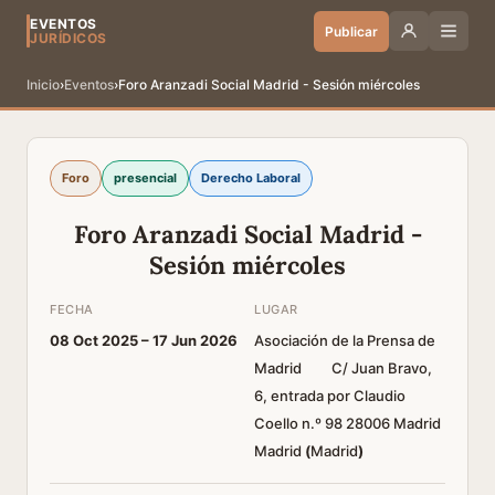
EVENTOS
Publicar
JURÍDICOS
Inicio
›
Eventos
›
Foro Aranzadi Social Madrid - Sesión miércoles
Foro
presencial
Derecho Laboral
Foro Aranzadi Social Madrid -
Sesión miércoles
FECHA
LUGAR
08 Oct 2025 –
17 Jun 2026
Asociación de la Prensa de
Madrid C/ Juan Bravo,
6, entrada por Claudio
Coello n.º 98 28006 Madrid
Madrid
(
Madrid
)