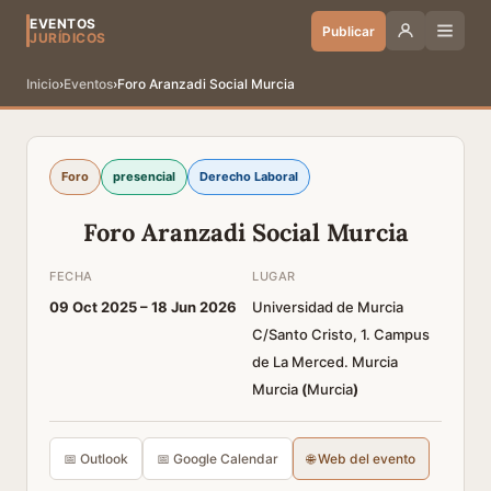
EVENTOS
Publicar
JURÍDICOS
Inicio
›
Eventos
›
Foro Aranzadi Social Murcia
Foro
presencial
Derecho Laboral
Foro Aranzadi Social Murcia
FECHA
LUGAR
09 Oct 2025 –
18 Jun 2026
Universidad de Murcia
C/Santo Cristo, 1. Campus
de La Merced. Murcia
Murcia
(
Murcia
)
📅 Outlook
📅 Google Calendar
🌐 Web del evento