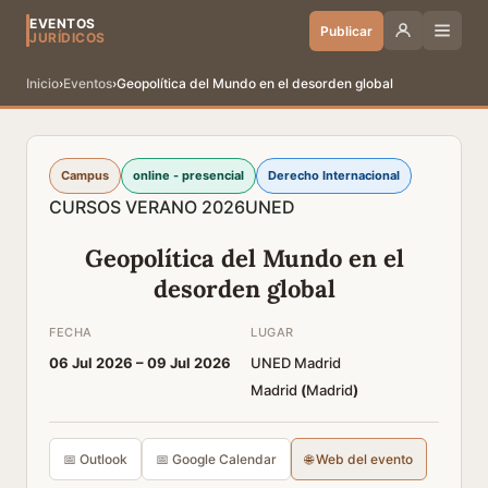
EVENTOS
Publicar
JURÍDICOS
Inicio
›
Eventos
›
Geopolítica del Mundo en el desorden global
Campus
online - presencial
Derecho Internacional
CURSOS VERANO 2026
UNED
Geopolítica del Mundo en el
desorden global
FECHA
LUGAR
06 Jul 2026 –
09 Jul 2026
UNED Madrid
Madrid
(
Madrid
)
📅 Outlook
📅 Google Calendar
🌐 Web del evento