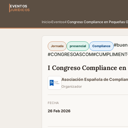
EVENTOS
JURÍDICOS
Inicio
›
Eventos
›
I Congreso Compliance en Pequeñas O
#buen
Jornada
presencial
Compliance
#CONGRESOASCOM
#CUMPLIMIEN
I Congreso Compliance en
Asociación Española de Compli
Organizador
FECHA
26 Feb 2026