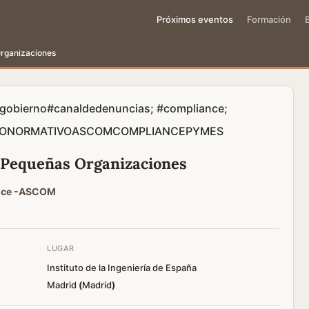
Próximos eventos
Formación
rganizaciones
gobierno
#canaldedenuncias; #compliance;
TONORMATIVO
ASCOM
COMPLIANCE
PYMES
 Pequeñas Organizaciones
ance -ASCOM
LUGAR
Instituto de la Ingeniería de España
Madrid
(
Madrid
)