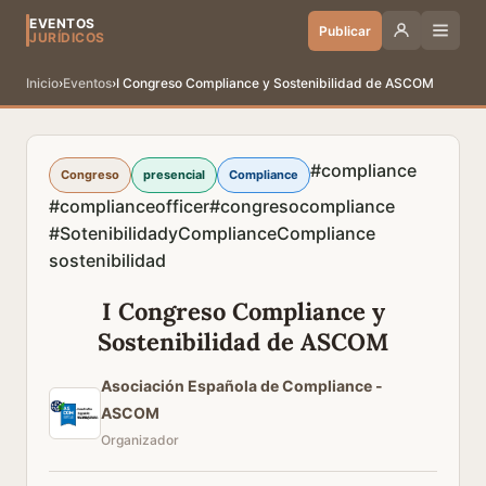
EVENTOS
Publicar
JURÍDICOS
Inicio
›
Eventos
›
I Congreso Compliance y Sostenibilidad de ASCOM
#compliance
Congreso
presencial
Compliance
#complianceofficer
#congresocompliance
#SotenibilidadyCompliance
Compliance
sostenibilidad
I Congreso Compliance y
Sostenibilidad de ASCOM
Asociación Española de Compliance -
ASCOM
Organizador