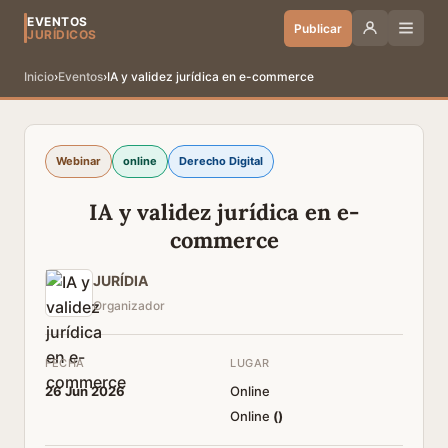
EVENTOS
Publicar
JURÍDICOS
Inicio
›
Eventos
›
IA y validez jurídica en e-commerce
Webinar
online
Derecho Digital
IA y validez jurídica en e-
commerce
JURÍDIA
Organizador
FECHA
LUGAR
26 Jun 2026
Online
Online
(
)