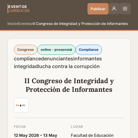
EVENTOS
Publicar
JURÍDICOS
Inicio
›
Eventos
›
II Congreso de Integridad y Protección de Informantes
Congreso
online - presencial
Compliance
compliance
denunciantes
informantes
integridad
lucha contra la corrupción
II Congreso de Integridad y
Protección de Informantes
FECHA
LUGAR
12 May 2026 –
13 May
Facultad de Educación