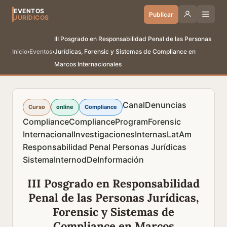
EVENTOS
Publicar
JURÍDICOS
III Posgrado en Responsabilidad Penal de las Personas
Inicio
›
Eventos
›
Jurídicas, Forensic y Sistemas de Compliance en
Marcos Internacionales
CanalDenuncias
Curso
online
Compliance
Compliance
ComplianceProgram
Forensic
Internacional
InvestigacionesInternas
LatAm
Responsabilidad Penal Personas Jurídicas
SistemaInternodDeInformación
III Posgrado en Responsabilidad
Penal de las Personas Jurídicas,
Forensic y Sistemas de
Compliance en Marcos