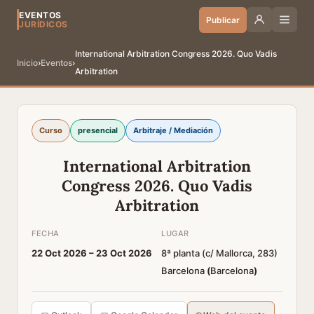
EVENTOS
Publicar
JURÍDICOS
International Arbitration Congress 2026. Quo Vadis
Inicio
›
Eventos
›
Arbitration
Curso
presencial
Arbitraje / Mediación
International Arbitration
Congress 2026. Quo Vadis
Arbitration
FECHA
LUGAR
22 Oct 2026 –
23 Oct 2026
8ª planta (c/ Mallorca, 283)
Barcelona
(
Barcelona
)