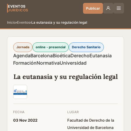
EVENTOS
Publicar
JURÍDICOS
Inicio
›
Eventos
›
La eutanasia y su regulación legal
Jornada
online - presencial
Derecho Sanitario
Agenda
Barcelona
Bioética
Derecho
Eutanasia
Formación
Normativa
Universidad
La eutanasia y su regulación legal
FECHA
LUGAR
03 Nov 2022
Facultad de Derecho de la
Universidad de Barcelona