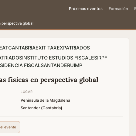
Próximos eventos
Formación
n perspectiva global
EAT
CANTABRIA
EXIT TAX
EXPATRIADOS
ATRIADOS
INSTITUTO ESTUDIOS FISCALES
IRPF
SIDENCIA FISCAL
SANTANDER
UIMP
as físicas en perspectiva global
LUGAR
Península de la Magdalena
Santander
(
Cantabria
)
del evento