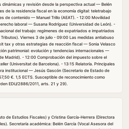
s dinámicas y revisión desde la perspectiva actual — Belén
s de la residencia fiscal en la economía digital: teletrabajo
res de contenido — Manuel Trillo (AEAT). - 12:00 Movilidad
 Derecho laboral — Susana Rodríguez (Universidad de León). -
rnacional del trabajo: regímenes de expatriados e impatriados
Tributos). Viernes 3 de julio - 09:00 Las medidas antiabuso
xit tax y otras estrategias de reacción fiscal — Sonia Velasco
ión patrimonial: evolución y tendencias internacionales —
e Madrid). - 12:00 Comprobación del impuesto sobre el
ler (Universitat de Barcelona). - 13:15 Relatoría. Principales
ura institucional — Jesús Gascón (Secretario de Estado de
157,50 €. 1,5 ECTS. Susceptible de reconocimiento como
den EDU/2886/2011, arts. 21 y 29).
tuto de Estudios Fiscales) y Cristina García-Herrera (Directora
ales). Secretaría académica: Belén García (Vocal Asesora del