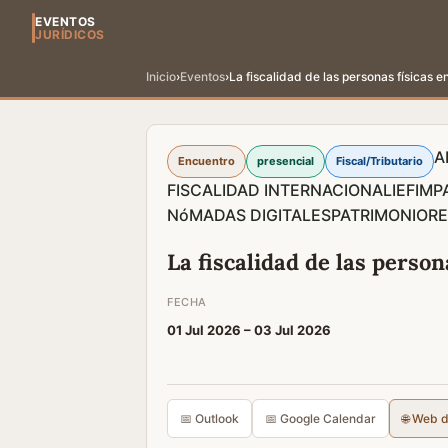
EVENTOS
JURÍDICOS
Inicio
›
Eventos
›
La fiscalidad de las personas físicas e
A
Encuentro
presencial
Fiscal/Tributario
FISCALIDAD INTERNACIONAL
IEF
IMP
NóMADAS DIGITALES
PATRIMONIO
RE
La fiscalidad de las person
FECHA
01 Jul 2026 –
03 Jul 2026
📅 Outlook
📅 Google Calendar
🌐 Web 