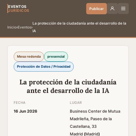
EVENTOS
Publicar
JURÍDICOS
La protección de la ciudadanía ante el desarrollo de la
Inicio
›
Eventos
›
IA
Mesa redonda
presencial
Protección de Datos / Privacidad
La protección de la ciudadanía
ante el desarrollo de la IA
FECHA
LUGAR
16 Jun 2026
Business Center de Mutua
Madrileña, Paseo de la
Castellana, 33
Madrid
(
Madrid
)