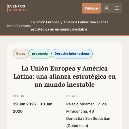
EVENTOS
Publicar
JURÍDICOS
La Unión Europea y América Latina: una alianza
Inicio
›
Eventos
›
estratégica en un mundo inestable
Curso
presencial
Derecho Internacional
La Unión Europea y América
Latina: una alianza estratégica en
un mundo inestable
FECHA
LUGAR
29 Jun 2026 –
30 Jun
Palacio Miramar - Pº de
2026
Miraconcha, 48
Donostia / San Sebastián
(
Guipúzcoa
)