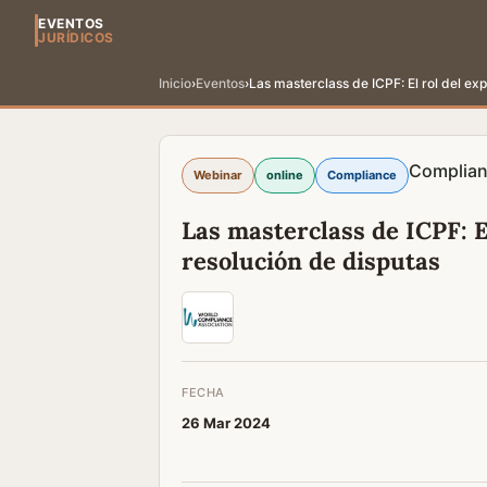
EVENTOS
JURÍDICOS
Inicio
›
Eventos
›
Las masterclass de ICPF: El rol del exp
Complia
Webinar
online
Compliance
Las masterclass de ICPF: El
resolución de disputas
FECHA
26 Mar 2024