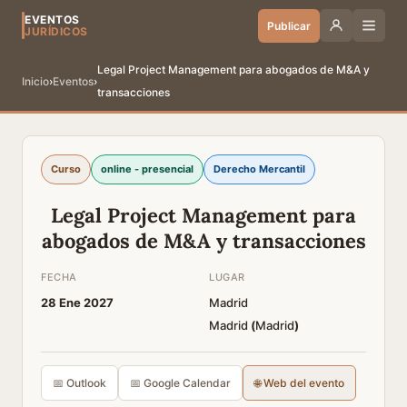
EVENTOS
Publicar
JURÍDICOS
Legal Project Management para abogados de M&A y
Inicio
›
Eventos
›
transacciones
Curso
online - presencial
Derecho Mercantil
Legal Project Management para
abogados de M&A y transacciones
FECHA
LUGAR
28 Ene 2027
Madrid
Madrid
(
Madrid
)
📅 Outlook
📅 Google Calendar
🌐 Web del evento