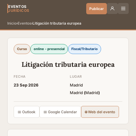
EVENTOS
Publicar
JURÍDICOS
Inicio
›
Eventos
›
Litigación tributaria europea
Curso
online - presencial
Fiscal/Tributario
Litigación tributaria europea
FECHA
LUGAR
23 Sep 2026
Madrid
Madrid
(
Madrid
)
📅 Outlook
📅 Google Calendar
🌐 Web del evento