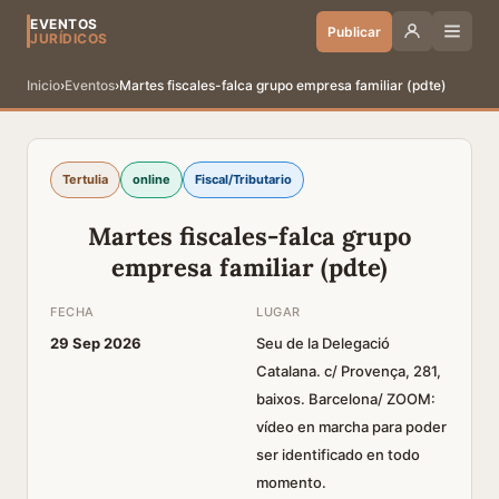
EVENTOS
Publicar
JURÍDICOS
Inicio
›
Eventos
›
Martes fiscales-falca grupo empresa familiar (pdte)
Tertulia
online
Fiscal/Tributario
Martes fiscales-falca grupo
empresa familiar (pdte)
FECHA
LUGAR
29 Sep 2026
Seu de la Delegació
Catalana. c/ Provença, 281,
baixos. Barcelona/ ZOOM:
vídeo en marcha para poder
ser identificado en todo
momento.