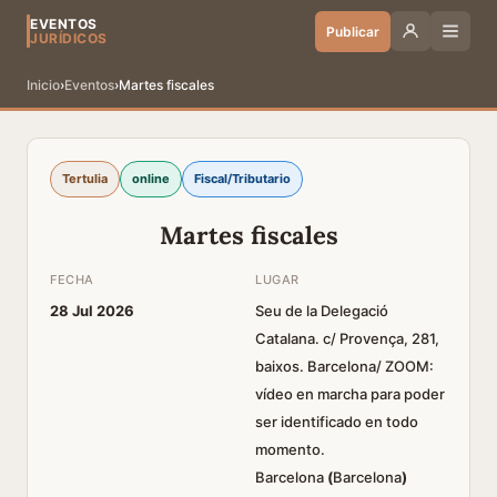
EVENTOS
Publicar
JURÍDICOS
Inicio
›
Eventos
›
Martes fiscales
Tertulia
online
Fiscal/Tributario
Martes fiscales
FECHA
LUGAR
28 Jul 2026
Seu de la Delegació
Catalana. c/ Provença, 281,
baixos. Barcelona/ ZOOM:
vídeo en marcha para poder
ser identificado en todo
momento.
Barcelona
(
Barcelona
)