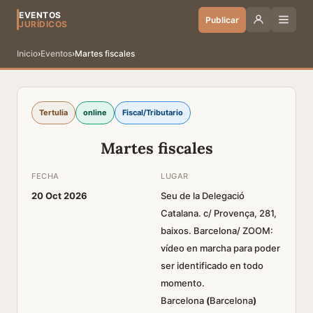
EVENTOS
Publicar
JURÍDICOS
Inicio
›
Eventos
›
Martes fiscales
Tertulia
online
Fiscal/Tributario
Martes fiscales
FECHA
LUGAR
20 Oct 2026
Seu de la Delegació
Catalana. c/ Provença, 281,
baixos. Barcelona/ ZOOM:
vídeo en marcha para poder
ser identificado en todo
momento.
Barcelona
(
Barcelona
)