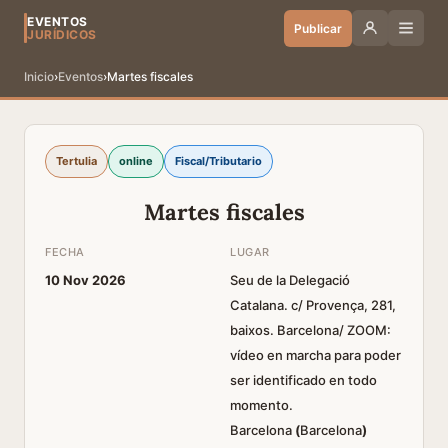
EVENTOS
Publicar
JURÍDICOS
Inicio
›
Eventos
›
Martes fiscales
Tertulia
online
Fiscal/Tributario
Martes fiscales
FECHA
LUGAR
10 Nov 2026
Seu de la Delegació
Catalana. c/ Provença, 281,
baixos. Barcelona/ ZOOM:
vídeo en marcha para poder
ser identificado en todo
momento.
Barcelona
(
Barcelona
)