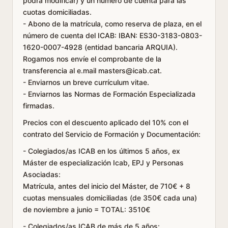
podrá modificar) y un número de cuenta para las
cuotas domiciliadas.
- Abono de la matrícula, como reserva de plaza, en el
número de cuenta del ICAB: IBAN: ES30-3183-0803-
1620-0007-4928 (entidad bancaria ARQUIA).
Rogamos nos envíe el comprobante de la
transferencia al e.mail masters@icab.cat.
- Enviarnos un breve currículum vitae.
- Enviarnos las Normas de Formación Especializada
firmadas.
Precios con el descuento aplicado del 10% con el
contrato del Servicio de Formación y Documentación
:
- Colegiados/as ICAB en los últimos 5 años, ex
Máster de especialización Icab, EPJ y Personas
Asociadas:
Matrícula, antes del inicio del Máster, de 710€ + 8
cuotas mensuales domiciliadas (de 350€ cada una)
de noviembre a junio = TOTAL: 3510€
- Colegiados/as ICAB de más de 5 años: