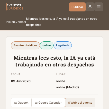
EVENTOS
Publicar
JURÍDICOS
Mientras lees esto, la IA ya está trabajando en otros
Inicio
›
Eventos
›
despachos
Eventos Juridicos
online
Legaltech
Mientras lees esto, la IA ya está
trabajando en otros despachos
FECHA
LUGAR
09 Jun 2026
online
online
(
Madrid
)
📅 Outlook
📅 Google Calendar
🌐 Web del evento