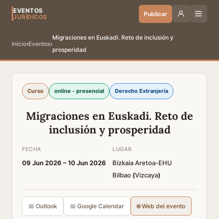
EVENTOS
Publicar
JURÍDICOS
Migraciones en Euskadi. Reto de inclusión y
Inicio
›
Eventos
›
prosperidad
Curso
online - presencial
Derecho Extranjería
Migraciones en Euskadi. Reto de
inclusión y prosperidad
FECHA
LUGAR
09 Jun 2026 –
10 Jun 2026
Bizkaia Aretoa-EHU
Bilbao
(
Vizcaya
)
📅 Outlook
📅 Google Calendar
🌐 Web del evento