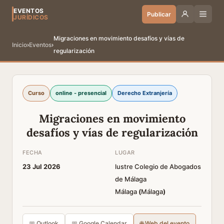
EVENTOS
Publicar
JURÍDICOS
Migraciones en movimiento desafíos y vías de
Inicio
›
Eventos
›
regularización
Curso
online - presencial
Derecho Extranjería
Migraciones en movimiento
desafíos y vías de regularización
FECHA
LUGAR
23 Jul 2026
lustre Colegio de Abogados
de Málaga
Málaga
(
Málaga
)
📅 Outlook
📅 Google Calendar
🌐 Web del evento