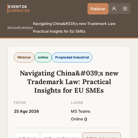
EVENTOS
Publicar
JURÍDICOS
Navigating China&#039;s new Trademark Law:
Inicio
›
Eventos
›
Practical Insights for EU SMEs
Webinar
online
Propiedad Industrial
Navigating China&#039;s new
Trademark Law: Practical
Insights for EU SMEs
FECHA
LUGAR
25 Ago 2026
MS Teams
Online
(
)