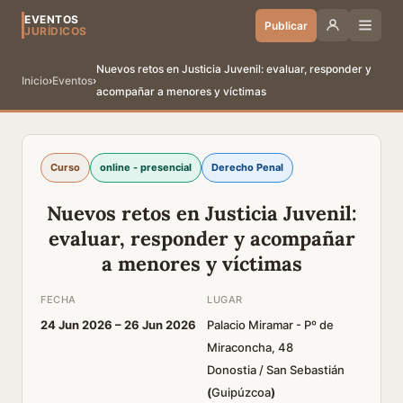
EVENTOS
Publicar
JURÍDICOS
Nuevos retos en Justicia Juvenil: evaluar, responder y
Inicio
›
Eventos
›
acompañar a menores y víctimas
Curso
online - presencial
Derecho Penal
Nuevos retos en Justicia Juvenil:
evaluar, responder y acompañar
a menores y víctimas
FECHA
LUGAR
24 Jun 2026 –
26 Jun 2026
Palacio Miramar - Pº de
Miraconcha, 48
Donostia / San Sebastián
(
Guipúzcoa
)