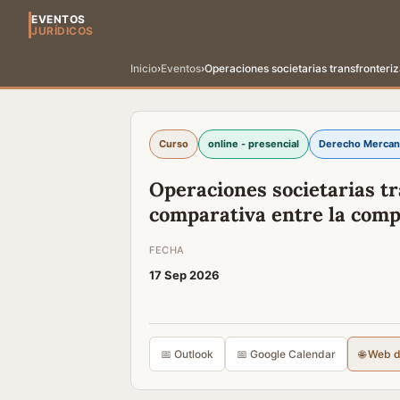
EVENTOS
JURÍDICOS
Inicio
›
Eventos
›
Operaciones societarias transfronteri
Curso
online - presencial
Derecho Mercant
Operaciones societarias t
comparativa entre la comp
FECHA
17 Sep 2026
📅 Outlook
📅 Google Calendar
🌐 Web 