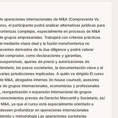
ca de operaciones internacionales de M&A (Compraventa Vs.
so, el participante podrá analizar alternativas jurídicas para
sfronterizas complejas, especialmente en procesos de M&A
de grupos empresariales. Trabajará con criterios prácticos
 mediante share deal y la fusión transfronteriza no
elevantes derivados de la due diligence y podrá valorar
el comprador, como declaraciones y garantías,
suspensivas, ajustes de precio y autorizaciones de
endario, los pasos societarios, la documentación clave y el
arias jurisdicciones implicadas. A quién va dirigido El curso
 de M&A, abogados internos (in-house counsel), asesores
s de grupos internacionales, economistas y profesionales
, reorganización o expansión internacional de grupos
onocimientos previos de Derecho Mercantil y Societario, así
M&A, ya que el curso está especialmente orientado a
e deseen profundizar en operaciones internacionales
tenido y metodología Las operaciones societarias