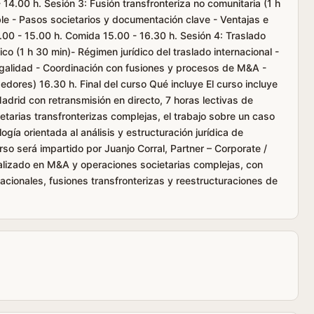
 14.00 h. Sesión 3: Fusión transfronteriza no comunitaria (1 h
ble - Pasos societarios y documentación clave - Ventajas e
.00 - 15.00 h. Comida 15.00 - 16.30 h. Sesión 4: Traslado
tico (1 h 30 min)- Régimen jurídico del traslado internacional -
legalidad - Coordinación con fusiones y procesos de M&A -
dores) 16.30 h. Final del curso Qué incluye El curso incluye
Madrid con retransmisión en directo, 7 horas lectivas de
tarias transfronterizas complejas, el trabajo sobre un caso
ogía orientada al análisis y estructuración jurídica de
so será impartido por Juanjo Corral, Partner – Corporate /
izado en M&A y operaciones societarias complejas, con
acionales, fusiones transfronterizas y reestructuraciones de