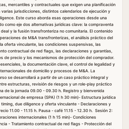
icas, mercantiles y contractuales que exigen una planificación
varias jurisdicciones, distintos calendarios de ejecución y
ligence. Este curso aborda esas operaciones desde una
 como eje dos alternativas jurídicas clave: la compraventa
eal y la fusión transfronteriza no comunitaria. El contenido
operaciones de M&A transfronterizas, el análisis práctico del
 la oferta vinculante, las condiciones suspensivas, las
nto contractual de red flags, las declaraciones y garantías,
tes de precio y los mecanismos de protección del comprador.
esenciales, la documentación clave, el control de legalidad y
internacionales de domicilio y procesos de M&A. La
rso se desarrollará a partir de un caso práctico integral y
tre estructuras, revisión de riesgos y un role-play práctico
 de la jornada 09.00 - 09.30 h. Registro y bienvenida
ernacional de empresa (SPA) (1 h 30 min)- Estructura jurídica
, timing, due diligence y oferta vinculante - Declaraciones y
cio 11.00 - 11.15 h. Pausa - café 11.15 - 12.30 h. Sesión 2:
raciones internacionales (1 h 15 min)- Condiciones
ia - Tratamiento contractual de red flags - Protección del