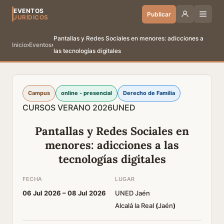
EVENTOS
Publicar
JURÍDICOS
Pantallas y Redes Sociales en menores: adicciones a
Inicio
›
Eventos
›
las tecnologías digitales
Campus
online - presencial
Derecho de Familia
CURSOS VERANO 2026
UNED
Pantallas y Redes Sociales en
menores: adicciones a las
tecnologías digitales
FECHA
LUGAR
06 Jul 2026 –
08 Jul 2026
UNED Jaén
Alcalá la Real
(
Jaén
)