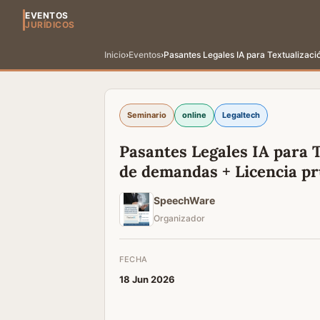
EVENTOS
JURÍDICOS
Inicio
›
Eventos
›
Pasantes Legales IA para Textualizac
Seminario
online
Legaltech
Pasantes Legales IA para 
de demandas + Licencia p
SpeechWare
Organizador
FECHA
18 Jun 2026