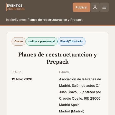
EVENTOS
Publicar
JURÍDICOS
Inicio
›
Eventos
›
Planes de reestructuracion y Prepack
Curso
online - presencial
Fiscal/Tributario
Planes de reestructuracion y
Prepack
FECHA
LUGAR
19 Nov 2026
Asociación de la Prensa de
Madrid. Salón de actos C/
Juan Bravo, 6 (entrada por
Claudio Coello, 98) 28006
Madrid Spain
Madrid
(
Madrid
)