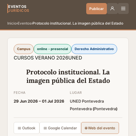
EVENTOS
Publicar
JURÍDICOS
Inicio
›
Eventos
›
Protocolo institucional. La imagen pública del Estado
Campus
online - presencial
Derecho Administrativo
CURSOS VERANO 2026
UNED
Protocolo institucional. La
imagen pública del Estado
FECHA
LUGAR
29 Jun 2026 –
01 Jul 2026
UNED Pontevedra
Pontevedra
(
Pontevedra
)
📅 Outlook
📅 Google Calendar
🌐 Web del evento