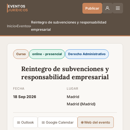
EVENTOS
Publicar
JURÍDICOS
Reintegro de subvenciones y responsabilidad
Inicio
›
Eventos
›
empresarial
Curso
online - presencial
Derecho Administrativo
Reintegro de subvenciones y
responsabilidad empresarial
FECHA
LUGAR
18 Sep 2026
Madrid
Madrid
(
Madrid
)
📅 Outlook
📅 Google Calendar
🌐 Web del evento