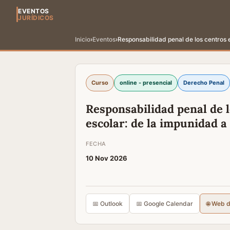
EVENTOS
JURÍDICOS
Inicio
›
Eventos
›
Responsabilidad penal de los centros 
Curso
online - presencial
Derecho Penal
Responsabilidad penal de l
escolar: de la impunidad a 
FECHA
10 Nov 2026
📅 Outlook
📅 Google Calendar
🌐 Web 