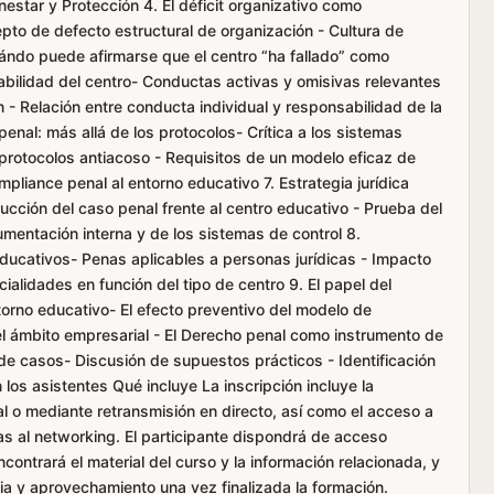
estar y Protección 4. El déficit organizativo como
to de defecto estructural de organización - Cultura de
ándo puede afirmarse que el centro “ha fallado” como
abilidad del centro- Conductas activas y omisivas relevantes
n - Relación entre conducta individual y responsabilidad de la
penal: más allá de los protocolos- Crítica a los sistemas
 protocolos antiacoso - Requisitos de un modelo eficaz de
pliance penal al entorno educativo 7. Estrategia jurídica
ucción del caso penal frente al centro educativo - Prueba del
cumentación interna y de los sistemas de control 8.
ducativos- Penas aplicables a personas jurídicas - Impacto
cialidades en función del tipo de centro 9. El papel del
torno educativo- El efecto preventivo del modelo de
el ámbito empresarial - El Derecho penal como instrumento de
 de casos- Discusión de supuestos prácticos - Identificación
 los asistentes Qué incluye La inscripción incluye la
l o mediante retransmisión en directo, así como el acceso a
as al networking. El participante dispondrá de acceso
ontrará el material del curso y la información relacionada, y
ia y aprovechamiento una vez finalizada la formación.