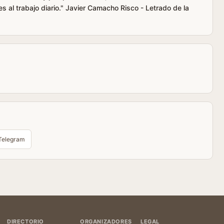
s al trabajo diario." Javier Camacho Risco - Letrado de la
Telegram
DIRECTORIO
ORGANIZADORES
LEGAL