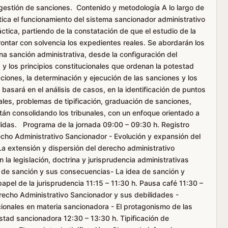
 gestión de sanciones. Contenido y metodología A lo largo de
ítica el funcionamiento del sistema sancionador administrativo
ica, partiendo de la constatación de que el estudio de la
frontar con solvencia los expedientes reales. Se abordarán los
na sanción administrativa, desde la configuración del
y los principios constitucionales que ordenan la potestad
cciones, la determinación y ejecución de las sanciones y los
asará en el análisis de casos, en la identificación de puntos
ales, problemas de tipificación, graduación de sanciones,
están consolidando los tribunales, con un enfoque orientado a
ólidas. Programa de la jornada 09:00 – 09:30 h. Registro
cho Administrativo Sancionador - Evolución y expansión del
La extensión y dispersión del derecho administrativo
la legislación, doctrina y jurisprudencia administrativas
al de sanción y sus consecuencias- La idea de sanción y
l papel de la jurisprudencia 11:15 – 11:30 h. Pausa café 11:30 –
erecho Administrativo Sancionador y sus debilidades -
ucionales en materia sancionadora - El protagonismo de las
estad sancionadora 12:30 – 13:30 h. Tipificación de