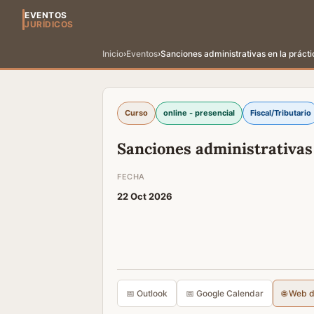
EVENTOS
JURÍDICOS
Inicio
›
Eventos
›
Sanciones administrativas en la prácti
Curso
online - presencial
Fiscal/Tributario
Sanciones administrativas 
FECHA
22 Oct 2026
📅 Outlook
📅 Google Calendar
🌐 Web 