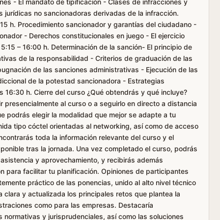
nes - El mandato de tipificación - Clases de infracciones y
 jurídicas no sancionadoras derivadas de la infracción.
15 h. Procedimiento sancionador y garantías del ciudadano -
nador - Derechos constitucionales en juego - El ejercicio
5:15 – 16:00 h. Determinación de la sanción- El principio de
tivas de la responsabilidad - Criterios de graduación de las
pugnación de las sanciones administrativas - Ejecución de las
diccional de la potestad sancionadora - Estrategias
 16:30 h. Cierre del curso ¿Qué obtendrás y qué incluye?
r presencialmente al curso o a seguirlo en directo a distancia
e podrás elegir la modalidad que mejor se adapte a tu
da tipo cóctel orientadas al networking, así como de acceso
ontrarás toda la información relevante del curso y el
sponible tras la jornada. Una vez completado el curso, podrás
asistencia y aprovechamiento, y recibirás además
 para facilitar tu planificación. Opiniones de participantes
mente práctico de las ponencias, unido al alto nivel técnico
 clara y actualizada los principales retos que plantea la
istraciones como para las empresas. Destacaría
 normativas y jurisprudenciales, así como las soluciones