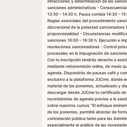
infracciones y determinación de las sancio
sanciones administrativas - Consecuencias
13:30 – 14:30 h. Pausa comida 14:30 – 15:
Reglas esenciales del procedimiento sancio
discrecional de la potestad sancionadora 1
proporcionalidad - Circunstancias modifica
sanciones 16:00 – 16:30 h. Ejecución e im
resoluciones sancionadoras - Control juris
procesales en la impugnación de sanciones
Con tu inscripción tendrás derecho a asisti
mediante retransmisión online, de modo qu
agenda. Dispondrás de pausas café y comi
exclusivo a la plataforma JUCme, donde enc
material de los ponentes, actualizado y di
descargar desde JUCme tu certificado de 
recordatorios de agenda previos a la sesión
sobre nuestros cursos "El enfoque eminente
de los ponentes, permitió abordar de forma
contratación pública tanto para las Admin
especialmente el análisis de las novedades