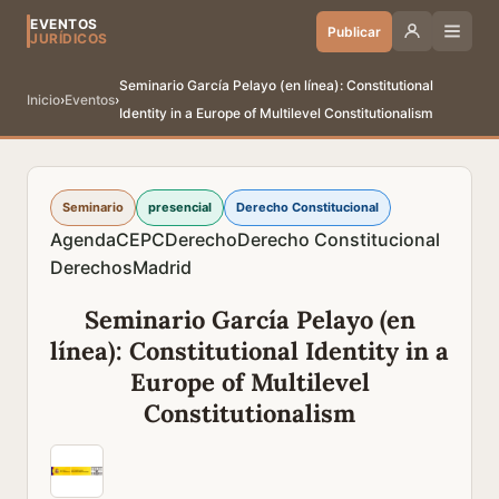
EVENTOS
Publicar
JURÍDICOS
Seminario García Pelayo (en línea): Constitutional
Inicio
›
Eventos
›
Identity in a Europe of Multilevel Constitutionalism
Seminario
presencial
Derecho Constitucional
Agenda
CEPC
Derecho
Derecho Constitucional
Derechos
Madrid
Seminario García Pelayo (en
línea): Constitutional Identity in a
Europe of Multilevel
Constitutionalism