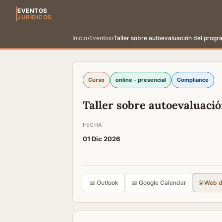
EVENTOS
JURÍDICOS
Inicio
›
Eventos
›
Taller sobre autoevaluación del prog
Curso
online - presencial
Compliance
Taller sobre autoevaluaci
FECHA
01 Dic 2026
📅 Outlook
📅 Google Calendar
🌐 Web 