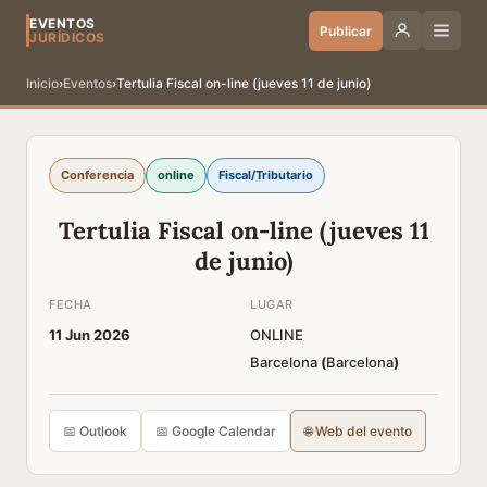
EVENTOS
Publicar
JURÍDICOS
Inicio
›
Eventos
›
Tertulia Fiscal on-line (jueves 11 de junio)
Conferencia
online
Fiscal/Tributario
Tertulia Fiscal on-line (jueves 11
de junio)
FECHA
LUGAR
11 Jun 2026
ONLINE
Barcelona
(
Barcelona
)
📅 Outlook
📅 Google Calendar
🌐 Web del evento