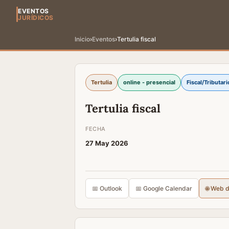
EVENTOS
JURÍDICOS
Inicio
›
Eventos
›
Tertulia fiscal
Tertulia
online - presencial
Fiscal/Tributari
Tertulia fiscal
FECHA
27 May 2026
📅 Outlook
📅 Google Calendar
🌐 Web 