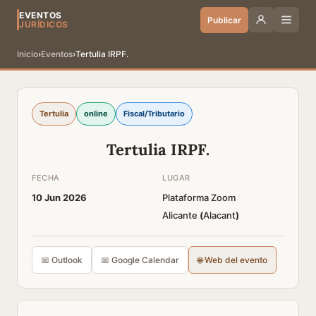
EVENTOS
Publicar
JURÍDICOS
Inicio
›
Eventos
›
Tertulia IRPF.
Tertulia
online
Fiscal/Tributario
Tertulia IRPF.
FECHA
LUGAR
10 Jun 2026
Plataforma Zoom
Alicante
(
Alacant
)
📅 Outlook
📅 Google Calendar
🌐 Web del evento