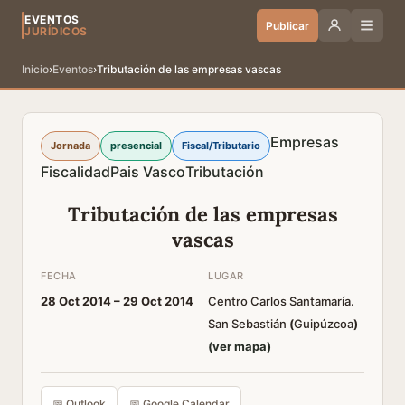
EVENTOS
Publicar
JURÍDICOS
Inicio
›
Eventos
›
Tributación de las empresas vascas
Empresas
Jornada
presencial
Fiscal/Tributario
Fiscalidad
Pais Vasco
Tributación
Tributación de las empresas
vascas
FECHA
LUGAR
28 Oct 2014 –
29 Oct 2014
Centro Carlos Santamaría.
San Sebastián
(
Guipúzcoa
)
(ver mapa)
📅 Outlook
📅 Google Calendar